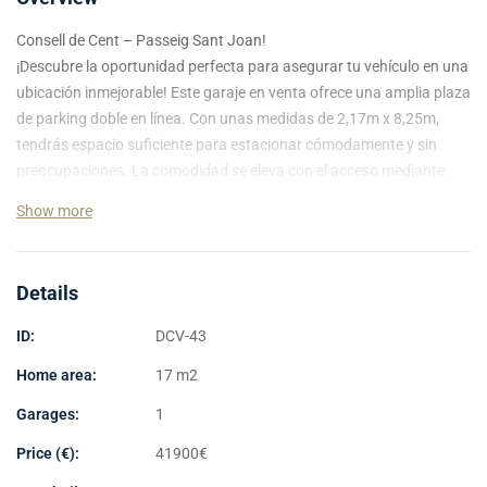
Consell de Cent – Passeig Sant Joan!
¡Descubre la oportunidad perfecta para asegurar tu vehículo en una
ubicación inmejorable! Este garaje en venta ofrece una amplia plaza
de parking doble en línea. Con unas medidas de 2,17m x 8,25m,
tendrás espacio suficiente para estacionar cómodamente y sin
preocupaciones. La comodidad se eleva con el acceso mediante
una app, lo que garantiza que puedas entrar y salir con facilidad y
Show more
seguridad.
Ubicado en una zona estratégica, este garaje no solo es un lugar
Details
para aparcar, sino también una inversión inteligente. No dejes pasar
la oportunidad de disfrutar de esta solución práctica y moderna
ID:
DCV-43
para tus necesidades de estacionamiento. ¡Contáctanos ahora y
asegura tu plaza!
Home area:
17 m2
Garages:
1
Price (€):
41900
€