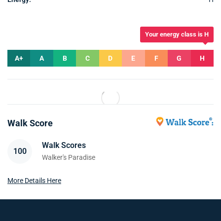
Your energy class is H
A+
A
B
C
D
E
F
G
H
Walk Score
Walk Scores
100
Walker's Paradise
More Details Here